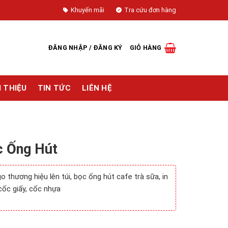
Khuyến mãi
Tra cứu đơn hàng
ĐĂNG NHẬP / ĐĂNG KÝ
GIỎ HÀNG
I THIỆU
TIN TỨC
LIÊN HỆ
c Ống Hút
 thương hiệu lên túi, bọc ống hút cafe trà sữa, in
 cốc giấy, cốc nhựa