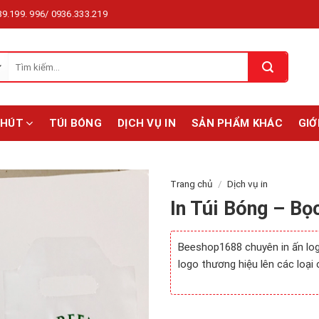
9.199. 996/ 0936.333.219
Tìm
kiếm:
 HÚT
TÚI BÓNG
DỊCH VỤ IN
SẢN PHẨM KHÁC
GIỚ
Trang chủ
/
Dịch vụ in
In Túi Bóng – Bọ
Beeshop1688 chuyên in ấn logo
logo thương hiệu lên các loại