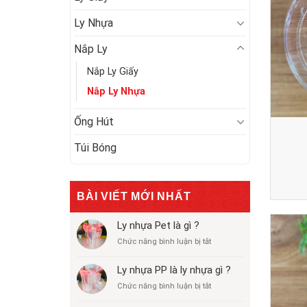
Ly Nhựa
Nắp Ly
Nắp Ly Giấy
Nắp Ly Nhựa
Ống Hút
Túi Bóng
BÀI VIẾT MỚI NHẤT
Ly nhựa Pet là gì ?
Chức năng bình luận bị tắt
ở
Ly
nhựa
Ly nhựa PP là ly nhựa gì ?
Pet
Chức năng bình luận bị tắt
ở
là
Ly
gì