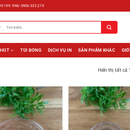
9.199. 996/ 0936.333.219
Tìm
kiếm:
 HÚT
TÚI BÓNG
DỊCH VỤ IN
SẢN PHẨM KHÁC
GIỚ
Hiển thị tất cả