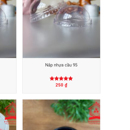
Nắp nhựa cầu 95
250
₫
Được xếp
hạng
0
5
sao