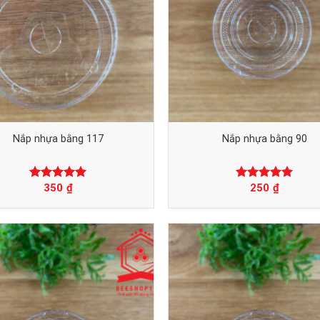
Nắp nhựa bằng 117
Nắp nhựa bằng 90
350
₫
250
₫
Được xếp
Được xếp
hạng
0
5
hạng
0
5
sao
sao