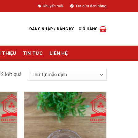
Khuyến mãi
Tra cứu đơn hàng
ĐĂNG NHẬP / ĐĂNG KÝ
GIỎ HÀNG
I THIỆU
TIN TỨC
LIÊN HỆ
 12 kết quả