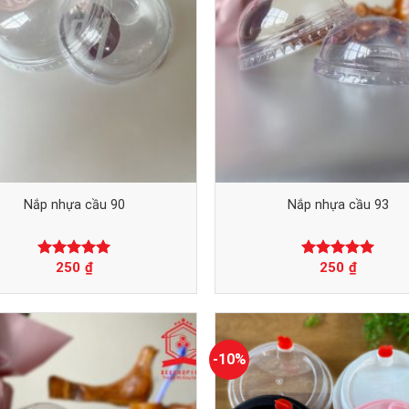
Nắp nhựa cầu 90
Nắp nhựa cầu 93
250
₫
250
₫
Được xếp
Được xếp
hạng
0
5
hạng
0
5
sao
sao
-10%