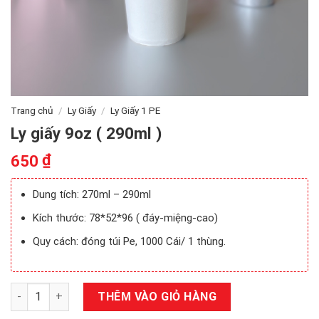
Trang chủ
/
Ly Giấy
/
Ly Giấy 1 PE
Ly giấy 9oz ( 290ml )
₫
650
Dung tích: 270ml – 290ml
Kích thước: 78*52*96 ( đáy-miệng-cao)
Quy cách: đóng túi Pe, 1000 Cái/ 1 thùng.
Ly giấy 9oz ( 290ml ) số lượng
THÊM VÀO GIỎ HÀNG