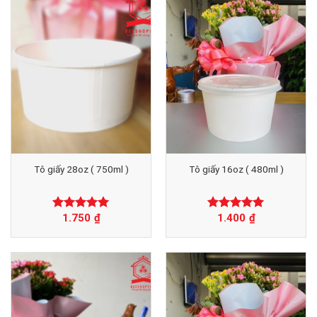
Tô giấy 28oz ( 750ml )
Tô giấy 16oz ( 480ml )
1.750
₫
1.400
₫
Được xếp
Được xếp
hạng
0
5
hạng
0
5
sao
sao