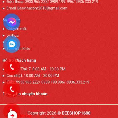
Điện thoại: 0938.965.222/ 0989.199. 996/ 0936.333.219
Email: Beevinacom2018@gmail.com
Sản phẩm
Khuyến mãi
Ly Nhựa
Ly Giấy
Sản Phẩm Khác
Hỗ trợ khách hàng
Thứ 2 - Thứ 7: 8:00 AM - 10:00 PM
Chủ nhật: 10:00 AM - 20:00 PM
Zalo: 0938.965.222/ 0989.199.996/ 0936.333.219
Thông tin chuyển khoản
Copyright 2026 ©
BEESHOP1688
Liên hệ