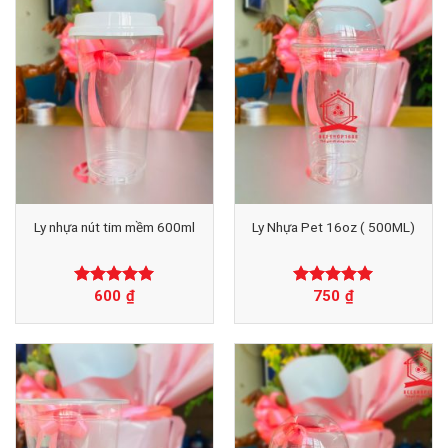
Ly nhựa nút tim mềm 600ml
Ly Nhựa Pet 16oz ( 500ML)
600
₫
750
₫
Được xếp
Được xếp
hạng
0
5
hạng
0
5
sao
sao