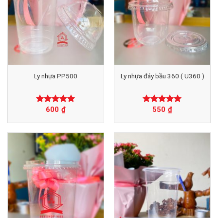
Ly nhựa PP500
Ly nhựa đáy bầu 360 ( U360 )
600
₫
550
₫
Được xếp
Được xếp
hạng
0
5
hạng
0
5
sao
sao