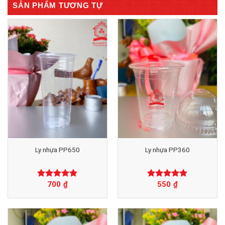
SẢN PHẨM TƯƠNG TỰ
Ly nhựa PP650
Ly nhựa PP360
700
₫
550
₫
Được xếp
Được xếp
hạng
0
5
hạng
0
5
sao
sao