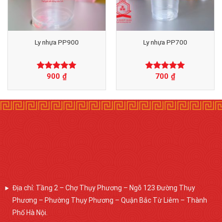
Ly nhựa PP900
Ly nhựa PP700
900
₫
700
₫
Được xếp
Được xếp
hạng
0
5
hạng
0
5
sao
sao
Địa chỉ: Tầng 2 – Chợ Thụy Phương – Ngõ 123 Đường Thụy
Phương – Phường Thụy Phương – Quận Bắc Từ Liêm – Thành
Phố Hà Nội.