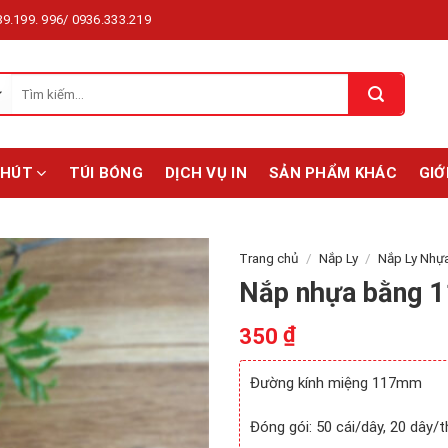
9.199. 996/ 0936.333.219
Tìm
kiếm:
 HÚT
TÚI BÓNG
DỊCH VỤ IN
SẢN PHẨM KHÁC
GIỚ
Trang chủ
/
Nắp Ly
/
Nắp Ly Nhự
Nắp nhựa bằng 
₫
350
Đường kính miệng 117mm
Đóng gói: 50 cái/dây, 20 dây/