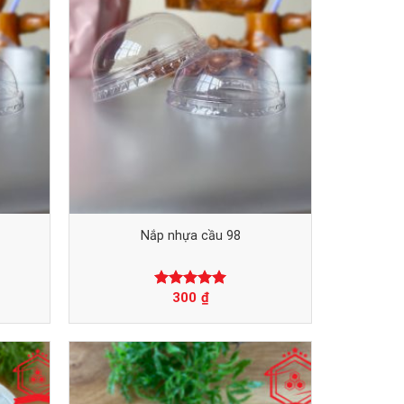
Nắp nhựa cầu 98
300
₫
Được xếp
hạng
0
5
sao