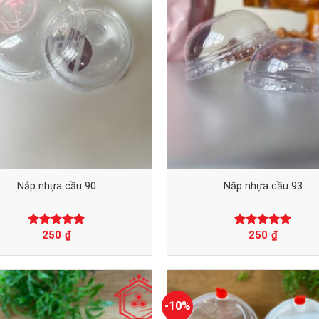
Nắp nhựa cầu 90
Nắp nhựa cầu 93
250
₫
250
₫
Được xếp
Được xếp
hạng
0
5
hạng
0
5
sao
sao
-10%