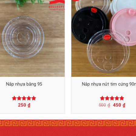
Nắp nhựa bằng 95
Nắp nhựa nút tim cứng 9
250
₫
500
₫
450
₫
Được xếp
Được xếp
hạng
0
5
hạng
0
5
sao
sao