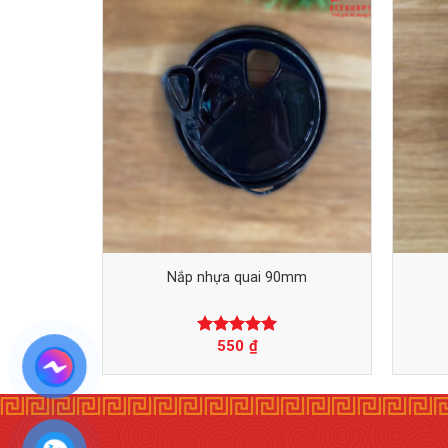
Nắp nhựa quai 90mm
550
₫
Được xếp
hạng
0
5
sao