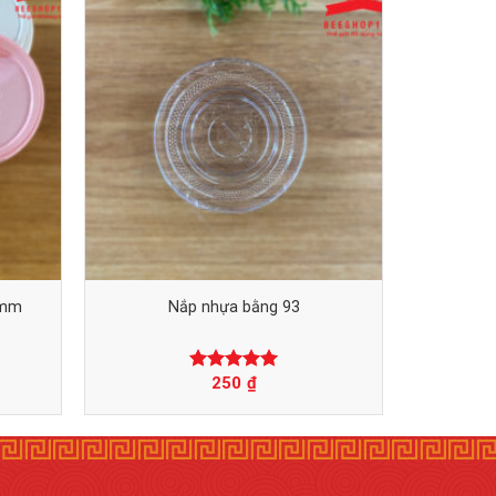
0mm
Nắp nhựa bằng 93
250
₫
Được xếp
hạng
0
5
sao