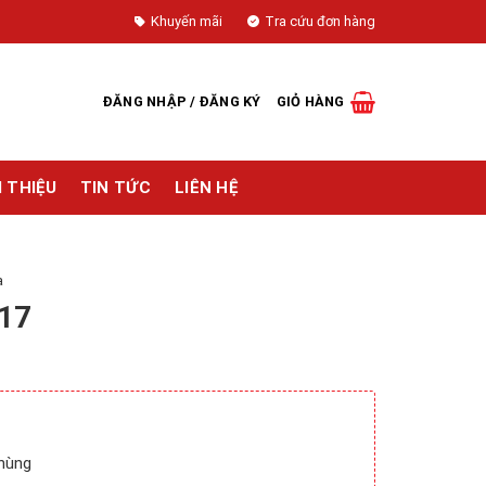
Khuyến mãi
Tra cứu đơn hàng
ĐĂNG NHẬP / ĐĂNG KÝ
GIỎ HÀNG
I THIỆU
TIN TỨC
LIÊN HỆ
a
117
thùng