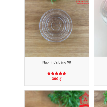
Nắp nhựa bằng 98
300
₫
Được xếp
hạng
0
5
sao